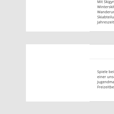
Mit Skigy
Winterski
Wanderun
Skiabteil
Jahreszeit
Spiele bei
einer uns
Jugendma
Freizeitb