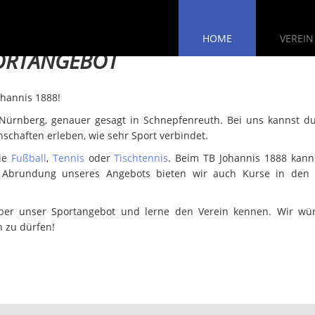
 JOHANNIS 1
HOME
VEREIN
ORTANGEBOT
SPORTVEREIN IN SCHNEPFE
ohannis 1888!
 Nürnberg, genauer gesagt in Schnepfenreuth. Bei uns kannst du
schaften erleben, wie sehr Sport verbindet.
wie
Fußball
,
Tennis
oder
Tischtennis
. Beim TB Johannis 1888 kann
Abrundung unseres Angebots bieten wir auch Kurse in den
über unser Sportangebot und lerne den Verein kennen. Wir wü
 zu dürfen!