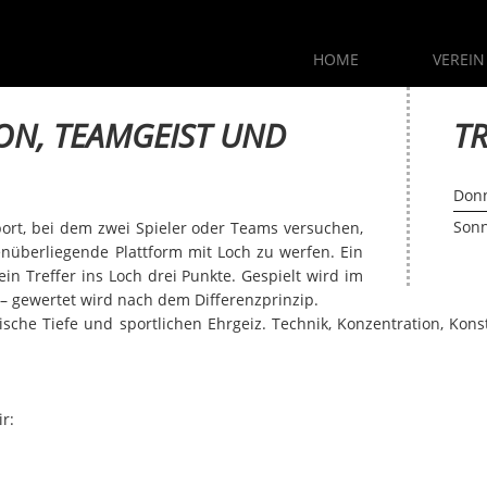
HOME
VEREIN
CORNHOLE
Jeden Donnerstag um 19:00 Uhr und Sonntag 
ON, TEAMGEIST UND
TR
Don
Son
port, bei dem zwei Spieler oder Teams versuchen,
enüberliegende Plattform mit Loch zu werfen. Ein
ein Treffer ins Loch drei Punkte. Gespielt wird im
 – gewertet wird nach dem Differenzprinzip.
ktische Tiefe und sportlichen Ehrgeiz. Technik, Konzentration, K
r: