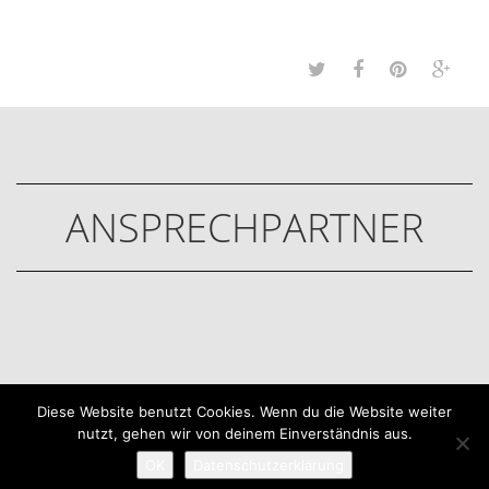
ANSPRECHPARTNER
Diese Website benutzt Cookies. Wenn du die Website weiter
nutzt, gehen wir von deinem Einverständnis aus.
Copyright © 2026 TB Johannis 1888 |
Impressum
|
Datenschutzerklärung
| Created by
MIGAtech
OK
Datenschutzerklärung