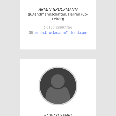
ARMIN BRUCKMANN
(Jugendmannschaften, Herren (Co-
Leiter))
0157 88997756
armin.bruckmann@icloud.com
ENRICO SENFT