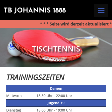
TB JOHANNIS 1888
* * * Seite wird derzeit aktualisiert * *
HOME
VEREIN
TISCHTENNIS
ABTEILUNGEN
KONTAKT
TRAININGSZEITEN
Damen
Mittwoch
18:30 Uhr - 22:00 Uhr
Jugend 19
Dienstag
18:00 Uhr - 19:00 Uhr